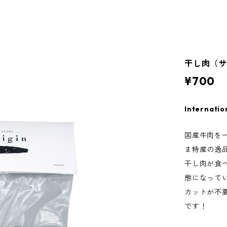
干し肉（
¥700
Internatio
国産牛肉を
ま特産の逸
干し肉が食べ
態になって
カットが不
です！