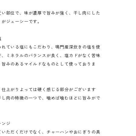
近い部位で、味が濃厚で旨みが強く、干し肉にした
りがジューシーです。
塩
われている塩にもこだわり、鳴門産深炊きの塩を使
で、ミネラルのバランスが良く、塩カドがなく苦味
、旨みのあるマイルドなものとして使っておりま
、仕上がりよっては硬く感じる部分がございます
干し肉の特徴の一つで、噛めば噛むほどに旨みがで
レンジ
ていただくだけでなく、チャーハンやおにぎりの具