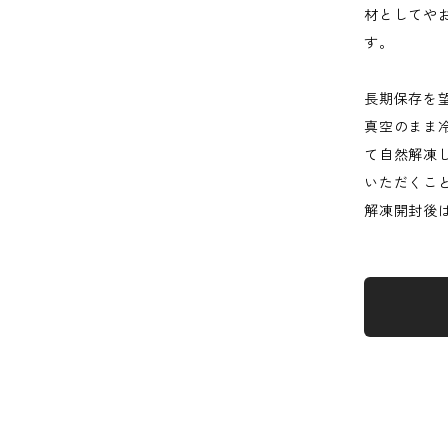
材としてや
す。
長期保存を
真空のまま
て自然解凍
いただくこ
解凍開封後