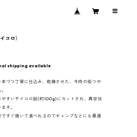
サイコロ）
nal shipping available
一本づつ丁寧に仕込み、乾燥させた、牛肉の街つや
品。
やすいサイコロ狀(約100g)にカットされ、真空状
います。
要ですぐ焼いて食べれるのでキャンプなどにも最適