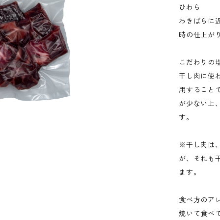
ひわら
わきばらに
時の仕上が
こだわりの
干し肉に使
用すること
が少ない上
す。
※干し肉は
が、それも
ます。
食べ方のア
焼いて食べ